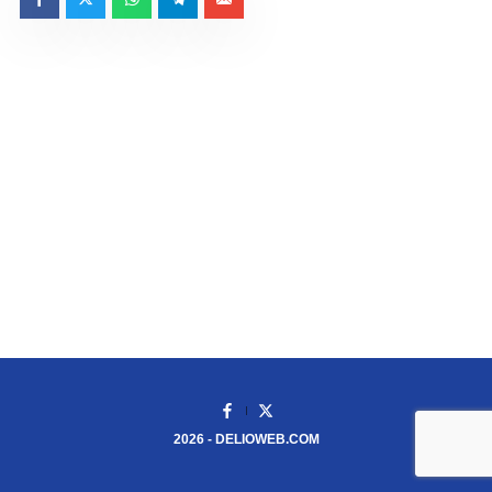
t
o
r
i
o
2026
- DELIOWEB.COM