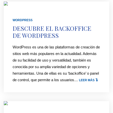
H
V
O
I
O
C
V
W
A
WORDPRESS
O
P
M
DESCUBRE EL BACKOFFICE
.
-
B
DE WORDPRESS
H
C
I
T
O
A
WordPress es una de las plataformas de creación de
A
N
R
sitios web más populares en la actualidad. Además
C
F
U
de su facilidad de uso y versatilidad, también es
C
I
N
conocida por su amplia variedad de opciones y
E
G
A
herramientas. Una de ellas es su ‘backoffice’ o panel
S
.
I
de control, que permite a los usuarios
…
"
LEER MÁS
S
P
M
D
"
H
A
E
P
G
S
?
E
C
"
N
U