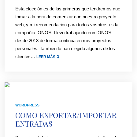
A
A
Esta elección es de las primeras que tendremos que
?
R
tomar a la hora de comenzar con nuestro proyecto
"
web, y mi recomendación para todos vosotros es la
R
compañía IONOS. Llevo trabajando con IONOS
E
desde 2013 de forma continua en mis proyectos
C
personales. También lo han elegido algunos de los
A
clientes
…
"
LEER MÁS
P
E
T
L
C
E
H
G
A
I
E
R
WORDPRESS
N
U
COMO EXPORTAR/IMPORTAR
C
N
ENTRADAS
O
B
N
U