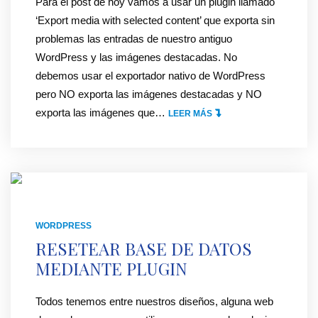
Para el post de hoy vamos a usar un plugin llamado
T
E
‘Export media with selected content’ que exporta sin
A
N
problemas las entradas de nuestro antiguo
C
H
WordPress y las imágenes destacadas. No
T
O
debemos usar el exportador nativo de WordPress
F
S
pero NO exporta las imágenes destacadas y NO
O
T
exporta las imágenes que
…
"
LEER MÁS
R
I
C
M
N
O
G
M
7
"
O
"
E
X
WORDPRESS
P
RESETEAR BASE DE DATOS
O
MEDIANTE PLUGIN
R
T
Todos tenemos entre nuestros diseños, alguna web
A