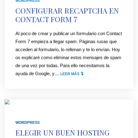
WORDPRESS
I
W
N
CONFIGURAR RECAPTCHA EN
L
O
A
CONTACT FORM 7
O
R
C
E
D
O
Al poco de crear y publicar un formulario con Contact
S
P
N
Form 7 empieza a llegar spam. Páginas rusas que
C
R
T
acceden al formulario, lo rellenan y te lo envían. Hoy
R
E
R
os explicaré como eliminar estos mensajes de spam
I
S
A
de una vez por todas. Para ello necesitamos la
T
S
S
ayuda de Google, y
…
"
LEER MÁS
O
"
E
C
R
Ñ
O
I
A
N
O
S
F
"
E
I
G
G
WORDPRESS
U
U
ELEGIR UN BUEN HOSTING
R
R