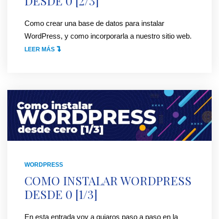
DESDE 0 [2/3]
Como crear una base de datos para instalar
WordPress, y como incorporarla a nuestro sitio web.
"
LEER MÁS
C
O
M
O
I
N
S
T
A
WORDPRESS
L
COMO INSTALAR WORDPRESS
A
DESDE 0 [1/3]
R
W
En esta entrada voy a guiaros paso a paso en la