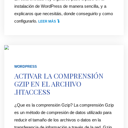
O
instalación de WordPress de manera sencilla, y a
R
explicaros que necesitáis, donde conseguirlo y como
D
configurarlo.
"
LEER MÁS
P
C
R
O
E
M
S
O
S
I
D
N
WORDPRESS
E
S
ACTIVAR LA COMPRENSIÓN
S
T
GZIP EN EL ARCHIVO
D
A
.HTACCESS
E
L
0
A
¿Que es la comprensión Gzip? La comprensión Gzip
[
R
es un método de compresión de datos utilizado para
2
W
reducir el tamaño de los archivos o datos en la
/
O
transferencia de información a través de la red. Gzip