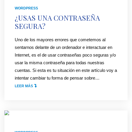
P
B
WORDPRESS
A
R
¿USAS UNA CONTRASEÑA
R
E
SEGURA?
A
E
A
L
Uno de los mayores errores que cometemos al
D
B
sentarnos delante de un ordenador e interactuar en
A
A
Internet, es el de usar contraseñas poco seguras y/o
P
C
usar la misma contraseña para todas nuestras
T
K
cuentas. Si esta es tu situación en este artículo voy a
A
O
intentar cambiar tu forma de pensar sobre
…
R
F
"
LEER MÁS
S
F
¿
E
I
U
A
C
S
M
E
A
Ó
D
S
V
E
U