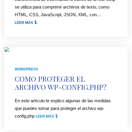
3
R
se utiliza para comprimir archivos de texto, como
]
D
HTML, CSS, JavaScript, JSON, XML, con
…
"
P
"
LEER MÁS
R
A
E
C
S
T
S
I
D
V
E
A
WORDPRESS
S
R
COMO PROTEGER EL
D
L
ARCHIVO WP-CONFIG.PHP?
E
A
0
C
En este artículo te explico algunas de las medidas
[
O
que puedes tomar para proteger el archivo wp-
1
M
config.php
"
LEER MÁS
/
P
C
3
R
O