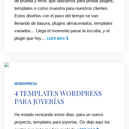
de prueba y error, que utilizamos para probar plugins,
R
templates o como muestra para nuestros clientes.
/
Estos diseños con el paso del tiempo se van
I
llenando de basura, plugins almacenados, templates
M
variados… Llega el momento pasar la escoba, y el
P
plugin que hoy
…
"
LEER MÁS
O
R
R
E
T
S
A
E
R
T
E
E
WORDPRESS
N
A
4 TEMPLATES WORDPRESS
T
R
PARA JOYERÍAS
R
B
A
A
He estado revisando estos días, para un nuevo
D
S
proyecto, templates para joyerías. Os dejo aquí los
A
E