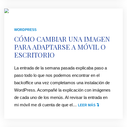
]
E
M
"
N
O
S
P
I
R
WORDPRESS
Ó
O
CÓMO CAMBIAR UNA IMAGEN
N
T
PARA ADAPTARSE A MÓVIL O
G
E
ESCRITORIO
Z
G
I
E
La entrada de la semana pasada explicaba paso a
P
R
paso todo lo que nos podemos encontrar en el
E
E
backoffice una vez completamos una instalación de
N
L
WordPress. Acompañé la explicación con imágenes
E
A
de cada uno de los menús. Al revisar la entrada en
L
R
mi móvil me di cuenta de que el
…
"
LEER MÁS
A
C
C
R
H
Ó
C
I
M